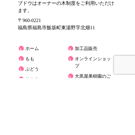
ブドウはオーナーの木制度をご利用いただけ
ます。
〒960-0221
福島県福島市飯坂町東湯野字北畑11
ホーム
加工品販売
もも
オンラインショッ
プ
ぶどう
大黒屋果樹園のご
りんご
紹介
くだもの宅配(もも)
お客様の声
アクセス
大黒屋だより
オーナーさんの木
お問合せ
ブログ
プライバシーポリ
シー