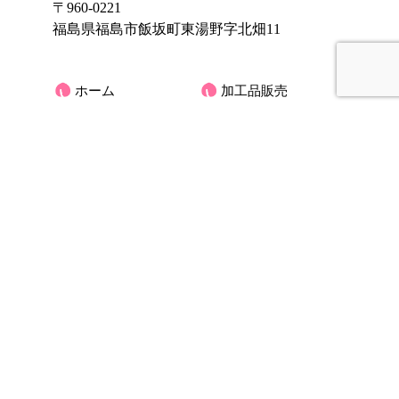
〒960-0221
福島県福島市飯坂町東湯野字北畑11
ホーム
加工品販売
もも
オンラインショッ
プ
ぶどう
大黒屋果樹園のご
りんご
紹介
くだもの宅配(もも)
お客様の声
アクセス
大黒屋だより
オーナーさんの木
お問合せ
ブログ
プライバシーポリ
シー
サイトマップ