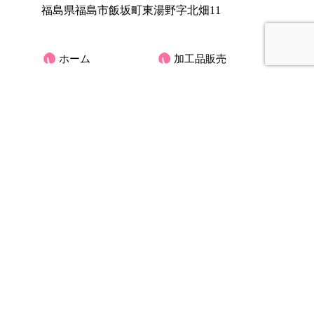
福島県福島市飯坂町東湯野字北畑11
ホーム
加工品販売
もも
オンラインショッ
プ
ぶどう
大黒屋果樹園のご
りんご
紹介
くだもの宅配(もも)
お客様の声
アクセス
大黒屋だより
オーナーさんの木
お問合せ
ブログ
プライバシーポリ
シー
サイトマップ
Copyright © 2026 福島県福島市 大黒屋果樹園 All rights Reserved.