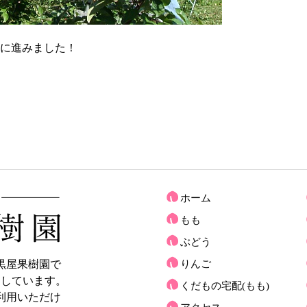
に進みました！
ホーム
もも
ぶどう
黒屋果樹園で
りんご
売しています。
くだもの宅配(もも)
利用いただけ