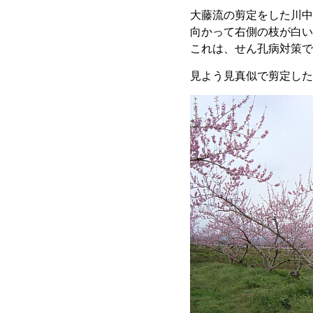
大藤流の剪定をした川中
向かって右側の枝が白い
これは、せん孔病対策で
見よう見真似で剪定した