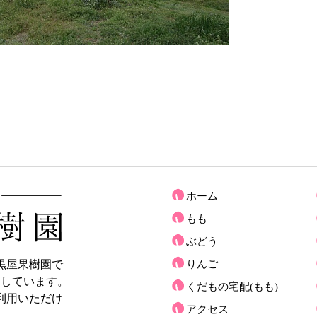
ホーム
もも
ぶどう
黒屋果樹園で
りんご
売しています。
くだもの宅配(もも)
利用いただけ
アクセス