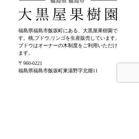
福島県福島市飯坂町にある、大黒屋果樹園で
す。桃,ブドウ,リンゴを生産販売しています。
ブドウはオーナーの木制度をご利用いただけ
ます。
〒960-0221
福島県福島市飯坂町東湯野字北畑11
ホーム
加工品販売
もも
オンラインショッ
プ
ぶどう
大黒屋果樹園のご
りんご
紹介
くだもの宅配(もも)
お客様の声