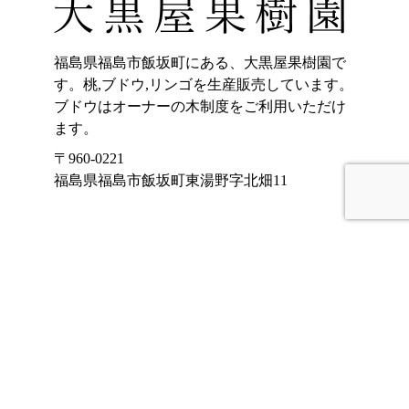
福島県福島市飯坂町にある、大黒屋果樹園で
す。桃,ブドウ,リンゴを生産販売しています。
ブドウはオーナーの木制度をご利用いただけ
ます。
〒960-0221
福島県福島市飯坂町東湯野字北畑11
ホーム
加工品販売
もも
オンラインショッ
プ
ぶどう
大黒屋果樹園のご
りんご
紹介
くだもの宅配(もも)
お客様の声
アクセス