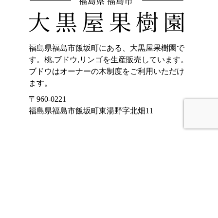
福島県福島市飯坂町にある、大黒屋果樹園で
す。桃,ブドウ,リンゴを生産販売しています。
ブドウはオーナーの木制度をご利用いただけ
ます。
〒960-0221
福島県福島市飯坂町東湯野字北畑11
ホーム
加工品販売
もも
オンラインショッ
プ
ぶどう
大黒屋果樹園のご
りんご
紹介
くだもの宅配(もも)
お客様の声