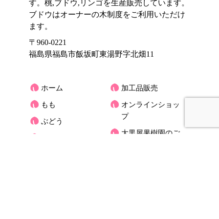
す。桃,ブドウ,リンゴを生産販売しています。
ブドウはオーナーの木制度をご利用いただけ
ます。
〒960-0221
福島県福島市飯坂町東湯野字北畑11
ホーム
加工品販売
もも
オンラインショッ
プ
ぶどう
大黒屋果樹園のご
りんご
紹介
くだもの宅配(もも)
お客様の声
アクセス
大黒屋だより
オーナーさんの木
お問合せ
ブログ
プライバシーポリ