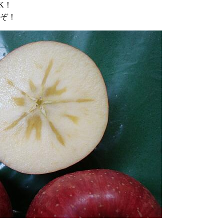
K！
ぞ！