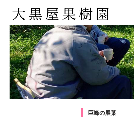
巨峰の展葉