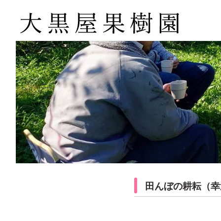
田んぼの耕耘（幸