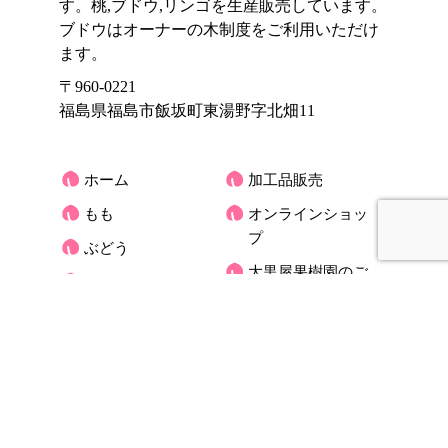
す。桃,ブドウ,リンゴを生産販売しています。
ブドウはオーナーの木制度をご利用いただけ
ます。
〒960-0221
福島県福島市飯坂町東湯野字北畑11
ホーム
加工品販売
もも
オンラインショッ
プ
ぶどう
大黒屋果樹園のご
りんご
紹介
くだもの宅配(もも)
お客様の声
アクセス
大黒屋だより
オーナーさんの木
お問合せ
ブログ
プライバシーポリ