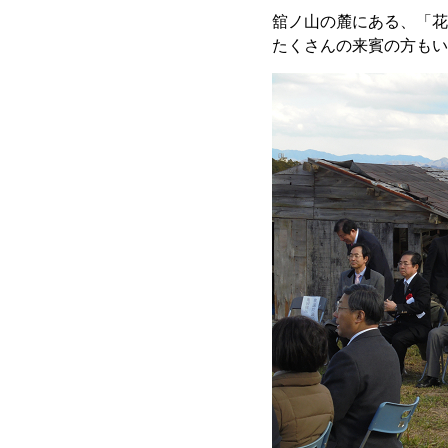
舘ノ山の麓にある、「花
たくさんの来賓の方もい