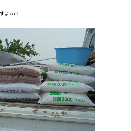
よ???！