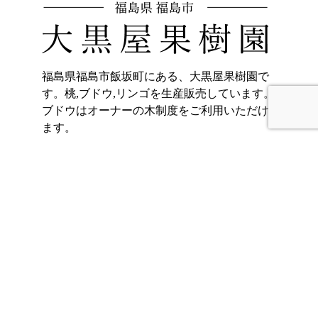
福島県福島市飯坂町にある、大黒屋果樹園で
す。桃,ブドウ,リンゴを生産販売しています。
ブドウはオーナーの木制度をご利用いただけ
ます。
〒960-0221
福島県福島市飯坂町東湯野字北畑11
ホーム
加工品販売
もも
オンラインショッ
プ
ぶどう
大黒屋果樹園のご
りんご
紹介
くだもの宅配(もも)