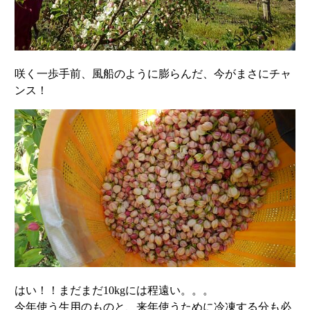
咲く一歩手前、風船のように膨らんだ、今がまさにチャ
ンス！
はい！！まだまだ10kgには程遠い。。。
今年使う生用のものと、来年使うために冷凍する分も必