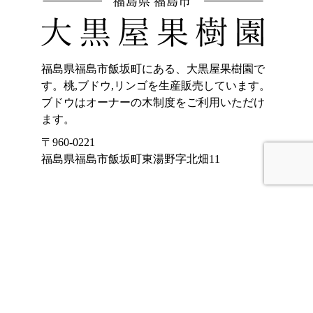
福島県福島市飯坂町にある、大黒屋果樹園で
す。桃,ブドウ,リンゴを生産販売しています。
ブドウはオーナーの木制度をご利用いただけ
ます。
〒960-0221
福島県福島市飯坂町東湯野字北畑11
ホーム
加工品販売
もも
オンラインショッ
プ
ぶどう
大黒屋果樹園のご
りんご
紹介
くだもの宅配(もも)
お客様の声