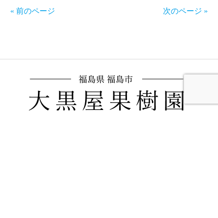
« 前のページ
次のページ »
福島県福島市飯坂町にある、大黒屋果樹園で
す。桃,ブドウ,リンゴを生産販売しています。
ブドウはオーナーの木制度をご利用いただけ
ます。
〒960-0221
福島県福島市飯坂町東湯野字北畑11