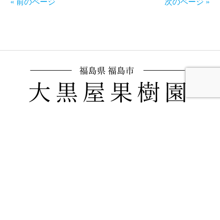
« 前のページ
次のページ »
福島県福島市飯坂町にある、大黒屋果樹園で
す。桃,ブドウ,リンゴを生産販売しています。
ブドウはオーナーの木制度をご利用いただけ
ます。
〒960-0221
福島県福島市飯坂町東湯野字北畑11
ホーム
加工品販売