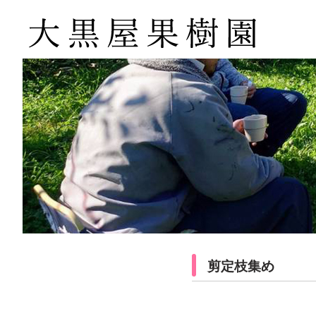
剪定枝集め