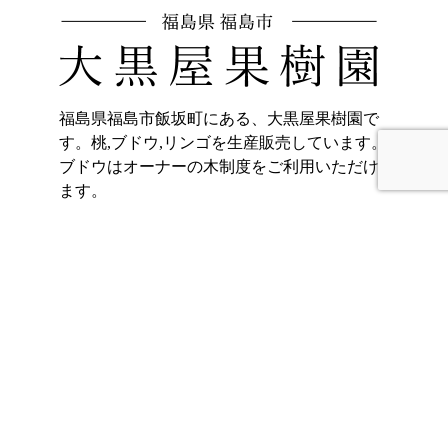
福島県福島市飯坂町にある、大黒屋果樹園で
す。桃,ブドウ,リンゴを生産販売しています。
ブドウはオーナーの木制度をご利用いただけ
ます。
〒960-0221
福島県福島市飯坂町東湯野字北畑11
ホーム
加工品販売
もも
オンラインショッ
プ
ぶどう
大黒屋果樹園のご
りんご
紹介