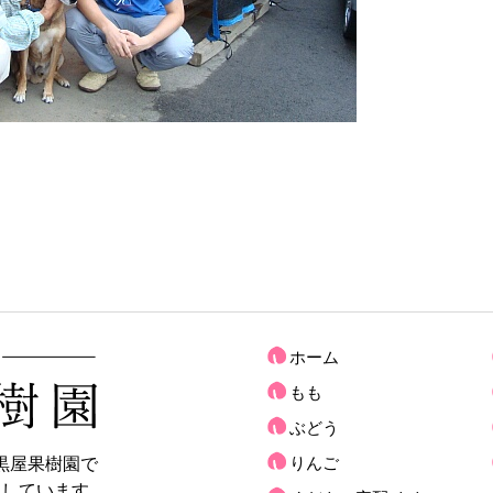
ホーム
もも
ぶどう
黒屋果樹園で
りんご
売しています。