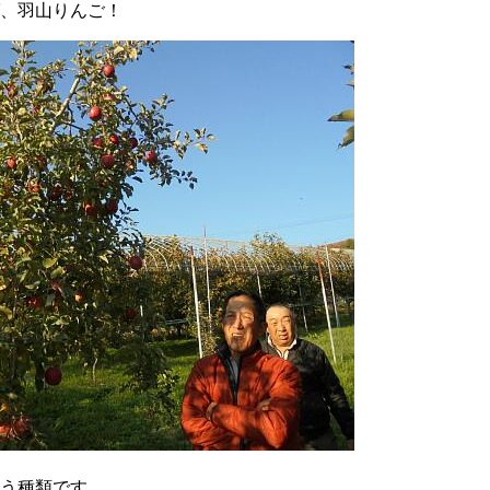
、羽山りんご！
う種類です。