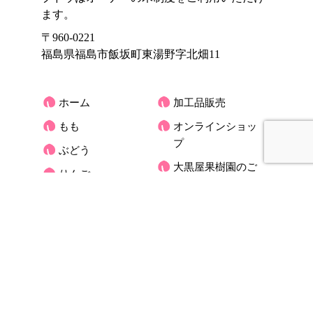
ます。
〒960-0221
福島県福島市飯坂町東湯野字北畑11
ホーム
加工品販売
もも
オンラインショッ
プ
ぶどう
大黒屋果樹園のご
りんご
紹介
くだもの宅配(もも)
お客様の声
アクセス
大黒屋だより
オーナーさんの木
お問合せ
ブログ
プライバシーポリ
シー